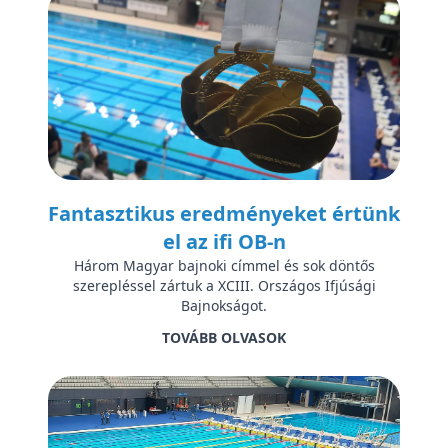
Fantasztikus eredményeket értünk
el az ifi OB-n
Három Magyar bajnoki címmel és sok döntős
szerepléssel zártuk a XCIII. Országos Ifjúsági
Bajnokságot.
TOVÁBB OLVASOK