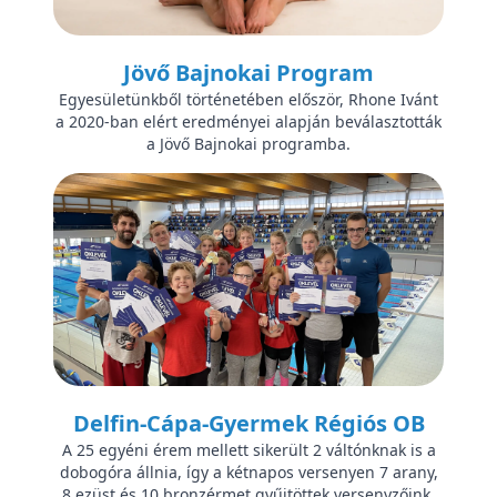
Jövő Bajnokai Program
Egyesületünkből történetében először, Rhone Ivánt
a 2020-ban elért eredményei alapján beválasztották
a Jövő Bajnokai programba.
Delfin-Cápa-Gyermek Régiós OB
A 25 egyéni érem mellett sikerült 2 váltónknak is a
dobogóra állnia, így a kétnapos versenyen 7 arany,
8 ezüst és 10 bronzérmet gyűjtöttek versenyzőink.