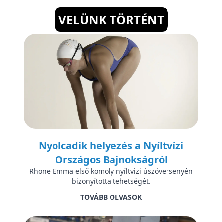
VELÜNK TÖRTÉNT
Nyolcadik helyezés a Nyíltvízi
Országos Bajnokságról
Rhone Emma első komoly nyíltvizi úszóversenyén
bizonyította tehetségét.
TOVÁBB OLVASOK