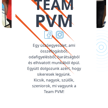
TEAM
PVM
Egy úszóegyesület, ami
összefogásból,
odafigyelésből, barátságból
és elhivatott munkából épül.
Együtt dolgozunk azért, hogy
sikeresek legyünk.
Kicsik, nagyok, szülők,
szeniorok, mi vagyunk a
Team PVM!