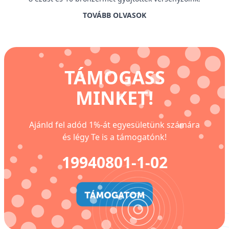
TOVÁBB OLVASOK
TÁMOGASS
MINKET!
Ajánld fel adód 1%-át egyesületünk számára
és légy Te is a támogatónk!
19940801-1-02