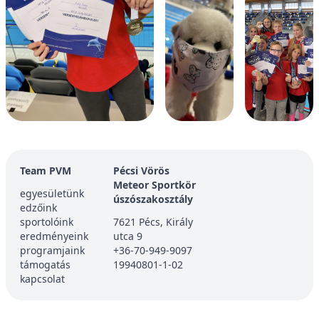
Team PVM
Pécsi Vörös
Meteor Sportkör
egyesületünk
úszószakosztály
edzőink
sportolóink
7621 Pécs, Király
eredményeink
utca 9
programjaink
+36-70-949-9097
támogatás
19940801-1-02
kapcsolat